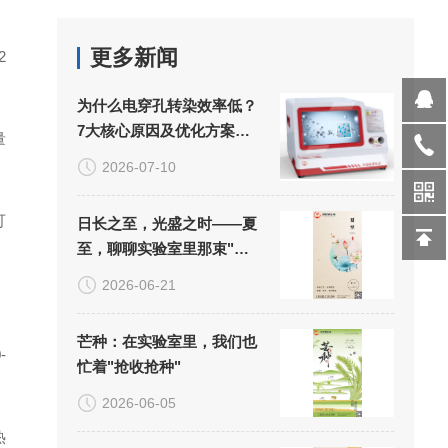
更多新闻
2
为什么电穿孔转染效率低？
7大核心原因及优化方案详
量
解
2026-07-10
可
日长之至，光盛之时——夏
至，聊聊实验室里那束"看
不见的光"
2026-06-21
芒种：在实验室里，我们也
-
忙着"抢收抢种"
2026-06-05
热