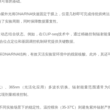
供可靠的基础。
nm紫外光将DNA/RNA快速固定于膜上，仅需几秒即可完成传统烘烤法
缩短了实验周期，同时保障数据重复性。
动态结合状态。例如，在CLIP-seq技术中，通过精确控制辐射能
因子结合位点定位和基因调控机制研究提供关键数据。
破坏DNA/RNA结构，有效灭活实验室环境中的残留核酸。此外，其还
式）、365nm（光活化应用）多波长切换。辐射能量范围通常为0
感器实现剂量精准控制。
保不同实验场景下的稳定性。温控模块（35-37℃）则避免紫外辐射产