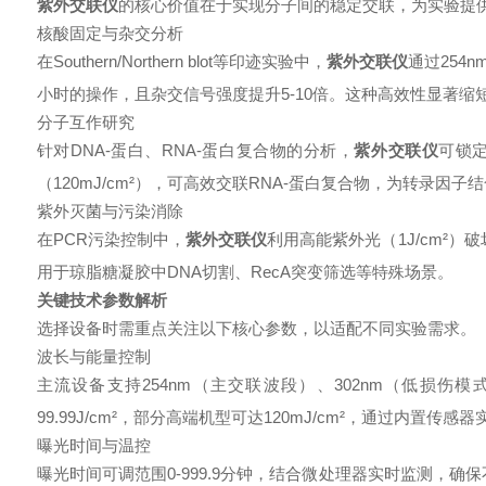
紫外交联仪
的核心价值在于实现分子间的稳定交联，为实验提
核酸固定与杂交分析
在Southern/Northern blot等印迹实验中，
紫外交联仪
通过254
小时的操作，且杂交信号强度提升5-10倍。这种高效性显著
分子互作研究
针对DNA-蛋白、RNA-蛋白复合物的分析，
紫外交联仪
可锁定
（120mJ/cm²），可高效交联RNA-蛋白复合物，为转录
紫外灭菌与污染消除
在PCR污染控制中，
紫外交联仪
利用高能紫外光（1J/cm²）
用于琼脂糖凝胶中DNA切割、RecA突变筛选等特殊场景。
关键技术参数解析
选择设备时需重点关注以下核心参数，以适配不同实验需求。
波长与能量控制
主流设备支持254nm（主交联波段）、302nm（低损伤模
99.99J/cm²，部分高端机型可达120mJ/cm²，通过内置传
曝光时间与温控
曝光时间可调范围0-999.9分钟，结合微处理器实时监测，确