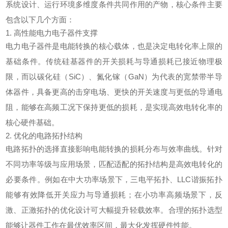
系统设计、运行环境多维度条件共同作用的产物，核心条件主要
包含以下几个方面：
1. 高性能电力电子器件支撑
电力电子器件是电能转换的核心载体，也是决定
电转化
率上限的
基础条件。传统硅基器件的开关损耗与导通损耗已接近物理极
限，而以碳化硅（SiC）、氮化镓（GaN）为代表的宽禁带半导
体器件，具备更高的击穿电场、更快的开关速度与更低的导通电
阻，能够在高频工况下保持更低的损耗，是实现高效
电转化
率的
核心硬件基础。
2. 优化的电路拓扑结构
电路拓扑的选择直接影响电能转换的损耗分布与效率曲线。针对
不同功率等级与应用场景，匹配适配的拓扑结构是高效
电转化
的
必要条件。例如在中大功率场景下，三电平拓扑、LLC谐振拓扑
能够有效降低开关应力与导通损耗；在小功率高频场景下，反
激、正激拓扑的优化设计可大幅提升轻载效率。合理的拓扑选型
能够让器件工作在最优效率区间，最大化发挥硬件性能。