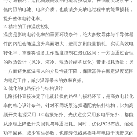
与导通损耗，适配高频高效的电能转换场景。在储能类场景中，
低内阻的电池、电容介质，也能减少充放电过程中的能量损耗，
提升整体
电转化
率。
2. 精准的工作温度控制
温度是影响电转化率的重要环境条件，绝大多数导体与半导体器
件的内阻会随温度升高而增大，进而加剧能量损耗。实现高效电
转化率，需要将设备工作温度控制在最优区间：一方面通过合理
的散热设计（风冷、液冷、散热片结构优化）带走损耗热量；另
一方面避免低温带来的介质性能下降，保障器件在额定温度范围
内稳定工作，减少温漂带来的效率衰减。
3. 优化的电路拓扑与结构设计
电路拓扑直接决定了电能转换的路径与损耗环节，是高效电转化
率的核心设计条件。针对不同场景选择适配的拓扑结构，比如高
频开关电源采用LLC谐振拓扑、光伏逆变采用多电平拓扑，都能
从原理上降低开关损耗与导通损耗。同时，优化PCB布线、缩短
功率回路、减少寄生参数，也能降低线路损耗与电磁干扰带来的