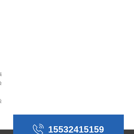
辐
验
检
15532415159