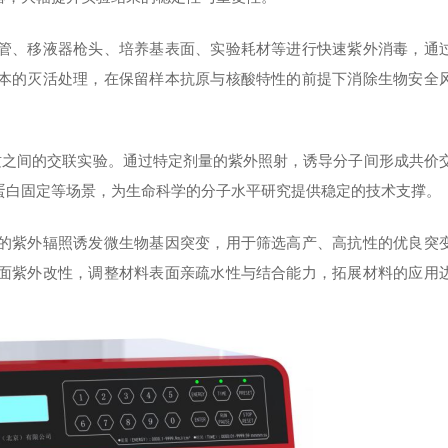
管、移液器枪头、培养基表面、实验耗材等进行快速紫外消毒，通
本的灭活处理，在保留样本抗原与核酸特性的前提下消除生物安全
质之间的交联实验。通过特定剂量的紫外照射，诱导分子间形成共价
蛋白固定等场景，为生命科学的分子水平研究提供稳定的技术支撑。
的紫外辐照诱发微生物基因突变，用于筛选高产、高抗性的优良突
面紫外改性，调整材料表面亲疏水性与结合能力，拓展材料的应用