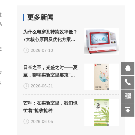
过
更多新闻
风
为什么电穿孔转染效率低？
7大核心原因及优化方案详
解
交
2026-07-10
日长之至，光盛之时——夏
变
至，聊聊实验室里那束"看
边
不见的光"
2026-06-21
芒种：在实验室里，我们也
忙着"抢收抢种"
2026-06-05