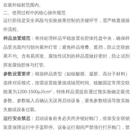
在紫外辐射范围内。
二、使用过程中的核心操作规范
运行阶段是安全风险与实验效果控制的关键环节，需严格遵循操
作流程。
样品放置规范
：将待处理样品平稳放置在腔体托盘中央，确保样
品受光面均匀朝向紫外灯管；避免样品堆叠、遮挡，防止交联效
果不均。含有易挥发、腐蚀性试剂的样品需做好密封，防止试剂
挥发腐蚀腔体与灯管。
参数设置要求
：根据样品类型（如核酸膜、凝胶、高分子材料）
选择对应模式，按需设置能量值或辐照时间。核酸固定常用交联
能量为1200-1500μJ/cm²，特殊样品需提前通过预实验确定最优
参数。参数输入后确认无误再启动设备，避免参数错误导致实验
失败或设备过载。
运行安全禁忌
：启动设备前务必关闭并锁好舱门，依靠安全联锁
装置保障运行中开盖即停。设备运行期间严禁强行打开舱门，禁