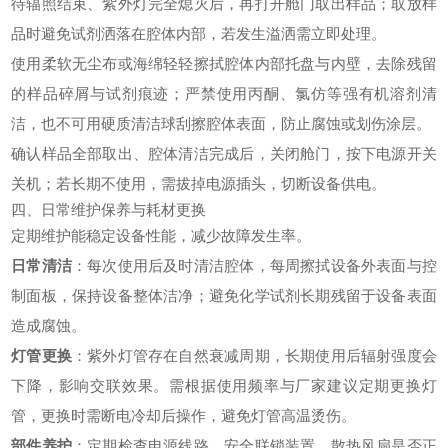
待辐照结束、紫外灯完全熄灭后，再打开舱门取出样品；取放样
品时避免试剂洒落在腔体内部，若发生溢洒需立即处理。
使用柔软无尘布或海绵轻轻擦拭腔体内部托盘与内壁，去除残留
的样品碎屑与试剂痕迹；严禁使用丙酮、氯仿等强有机溶剂清
洁，也不可用硬质清洁球刮擦腔体表面，防止腐蚀或划伤涂层。
确认样品全部取出、腔体清洁完成后，关闭舱门，按下电源开关
关机；若长期不使用，需拔掉电源插头，切断设备供电。
四、日常维护保养与耗材更换
定期维护能稳定设备性能，减少故障发生率。
日常清洁
：每次使用后及时清洁腔体，每周擦拭设备外表面与控
制面板，保持设备整体洁净；避免化学试剂长期残留于设备表面
造成腐蚀。
灯管更换
：紫外灯管存在自然衰减周期，长期使用后辐射强度会
下降，影响交联效果。需根据使用频率与厂家建议定期更换灯
管，更换时需断电冷却后操作，避免灯管高温烫伤。
部件养护
：定期检查电源线路、安全联锁装置、散热风扇是否正