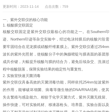
更新时间：2023-11-14 点击次数：759
一、紫外交联仪的核心功能
1. 核酸膜交联固定
核酸交联固定是
紫外交联仪
最核心的功能之一。在Southern印
迹、Northern印迹等杂交实验中，经过电泳转膜后的核酸片段需
要牢固结合在尼龙膜或硝酸纤维素膜上。
紫外交联仪
通过254nm
波长的紫外光照射，使核酸分子中的胸腺嘧啶与膜表面的基团形
成共价键，大幅提升核酸与膜的结合力，避免后续杂交、洗涤过
程中核酸脱落，保障实验结果的稳定性与重复性。
2. 实验室快速灭菌消毒
紫外交联仪
具备高效的灭菌消毒功能，同样依托254nm短波紫外
的作用，能够破坏细菌、病毒等微生物的DNA/RNA结构，使其
失去繁殖与感染能力。相较于化学灭菌方式，紫外灭菌无残留、
操作快捷，可对实验耗材、移液器枪头、培养皿、实验台面以及