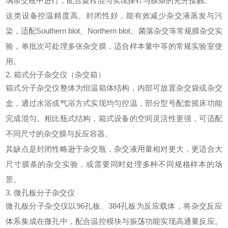
璃杂交瓶中进行，配合旋转混匀实现探针与膜条的充分接触。
这类设备控温精度高、封闭性好，能有效减少杂交液蒸发与污
染，适配Southern blot、Northern blot、菌落杂交等常规膜杂交实
验，单批次可处理多张杂交膜，适合样本量中等的常规实验室使
用。
2. 箱式分子杂交仪（杂交箱）
箱式分子杂交仪整体为恒温箱体结构，内部可放置杂交袋或杂交
盒，通过水浴或气浴方式实现均匀控温，部分型号配套摇床功能
完成混匀。相比瓶式结构，箱式设备的空间灵活性更强，可适配
不同尺寸的杂交膜与反应容器。
其缺点是封闭性略逊于杂交瓶，杂交液用量相对更大，更适合大
尺寸膜条的杂交实验，或需要同时处理多种不同规格样本的场
景。
3. 微孔板分子杂交仪
微孔板分子杂交仪以96孔板、384孔板为反应载体，将杂交反应
体系集成在微孔中，配合温控模块与振荡功能实现高通量反应。