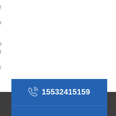
更
样
测
基
反
15532415159