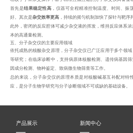
首先是
结果稳定性高
，仪器可全程精准控制温度、时间、振
好。其次是
杂交效率更高
，持续的摇匀机制加快了探针与靶序
此外，密闭的反应腔体可减少杂交液的挥发，维持反应体系浓
本的高通量检测。
五、分子杂交仪的主要应用领域
依托成熟的核酸杂交原理，
分子杂交仪
已广泛应用于多个领域
等研究；在临床诊断中，支持病原体核酸检测、遗传病基因筛
因成分检测、物种鉴定、致病微生物筛查等工作。
总的来说，
分子杂交仪
的原理本质是对核酸碱基互补配对特
应，是分子生物学研究与分子诊断领域不可或缺的基础设备。
产品展示
新闻中心