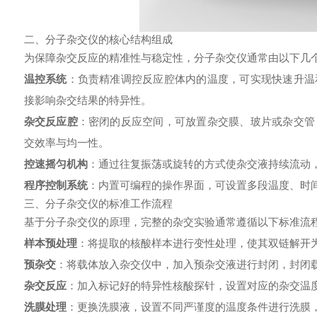
二、分子杂交仪的核心结构组成
为保障杂交反应的精准性与稳定性，
分子杂交仪
通常由以下几
温控系统
：负责精准调控反应腔体内的温度，可实现快速升温
接影响杂交结果的特异性。
杂交反应腔
：密闭的反应空间，可放置杂交膜、玻片或杂交管
交效率与均一性。
控速摇匀机构
：通过往复振荡或旋转的方式使杂交液持续流动
程序控制系统
：内置可编程的操作界面，可设置多段温度、时
三、分子杂交仪的标准工作流程
基于分子杂交仪的原理，完整的杂交实验通常遵循以下标准流
样本预处理
：将提取的核酸样本进行变性处理，使其双链解开
预杂交
：将载体放入杂交仪中，加入预杂交液进行封闭，封闭
杂交反应
：加入标记好的特异性核酸探针，设置对应的杂交温
洗膜处理
：更换洗膜液，设置不同严谨度的温度条件进行洗膜