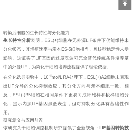
转染后细胞的生长特性与分化能力
生长特性分析
表明，ESL(+)细胞在无外源LIF条件下仍能维持未
分化状态，其增殖速率与亲本ES-5细胞相当，且核型稳定性未受
影响。这证实了LIF基因的过度表达可完全替代传统条件培养基
中的外源LIF，为简化干细胞培养流程提供了理论依据。
-6
在分化诱导实验中，10
mol/L RA处理下，ESL(+)A2细胞未表现
出LIF介导的分化抑制效应，其分化方向与亲本细胞一致。相
反，ESL(-)B5细胞在相同条件下更易向成纤维样和梭样细胞分
化，提示内源LIF基因虽低表达，但对抑制分化具有基础性作
用。
研究意义与应用前景
该研究为干细胞调控机制研究提供了全新视角：
LIF基因转染技