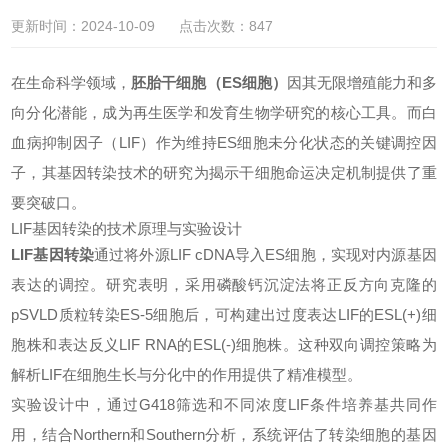
更新时间：2024-10-09 点击次数：847
在生命科学领域，
胚胎干细胞（ES细胞）
因其无限增殖能力和多
向分化潜能，成为再生医学和发育生物学研究的核心工具。而白
血病抑制因子（LIF）作为维持ES细胞未分化状态的关键调控因
子，其基因转染技术的研究为揭示干细胞命运决定机制提供了重
要突破口。
LIF基因转染的技术原理与实验设计
LIF
基因转染
通过将外源LIF cDNA导入ES细胞，实现对内源基因
表达的调控。研究表明，采用磷酸钙沉淀法将正反方向克隆的
pSVLD质粒转染ES-5细胞后，可构建出过度表达LIF的ESL(+)细
胞株和表达反义LIF RNA的ESL(-)细胞株。这种双向调控策略为
解析LIF在细胞生长与分化中的作用提供了精准模型。
实验设计中，通过G418筛选和不同浓度LIF条件培养基共同作
用，结合Northern和Southern分析，系统评估了转染细胞的基因