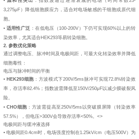
•
温和性突出
：指数波通过逐渐衰减的电场（时间常数25-
3,275μF）降低细胞膜应力，适合对电场敏感的干细胞或原代细
胞。
•
适用性广泛
：在低电压（100-200V）下仍可实现60%以上的转
染效率，尤其适合HEK293等易转染细胞。
2. 参数优化策略
通过调整电压、脉冲时间及电极间距，可最大化转染效率并降低
细胞毒性：
电压与脉冲时间的平衡
•
HEK293细胞
：方波模式下200V/5ms脉冲可实现72.8%转染效
率，存活率82.4%；指数波需降低至150V/250μF以减少膜破裂风
险。
•
CHO细胞
：方波需提高至250V/5ms以突破膜屏障（转染效率
57.5%），但电压>300V会导致存活率<50%。<>
电极间距与缓冲液选择
• 电极间距0.4cm时，电场强度控制在1.25kV/cm（电压500V）为