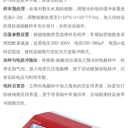
护与转染效率平衡，具体流程如下：
样本预处理
：收集对数生长期的细胞，用预冷的电转缓冲液重悬
洗涤2~3次，调整细胞浓度至1×10^6~1×10^7个/mL，加入待转染
的质粒或核酸样本充分混匀，全程冰浴操作。
仪器参数设置
：根据细胞类型选择对应程序，常规贴壁细胞多采
用指数衰减波，设置电压200~300V、电容250~960μF、电阻∞或
特定阻值，难转染细胞可优化为方波脉冲模式。
加样与电脉冲施加
：将细胞-核酸混合液加入预冷的电极杯中，轻
弹去除气泡，放入
电穿孔仪
电极槽，按下启动键施加电脉冲，记
录实际电压与时间常数。
电转后复苏
：立即向电极杯中加入预热的完全培养基，轻柔吹打
转移细胞至培养皿，置于培养箱中常规培养，后续检测转染效率
与细胞活性。