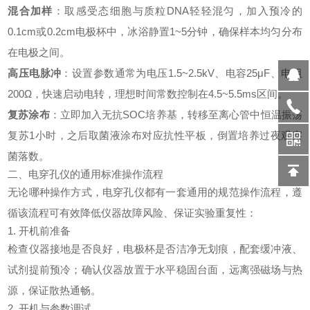
混合加样
：取感受态细胞与质粒DNA轻轻混匀，加入预冷的
0.1cm或0.2cm电极杯中，冰浴静置1~5分钟，确保样本均匀分布
在电极之间。
高压电脉冲
：设置参数通常为电压1.5~2.5kV、电容25μF、电阻
200Ω，快速启动电转，理想时间常数控制在4.5~5.5ms区间。
复苏涂布
：立即加入无抗SOC培养基，转移至离心管中恒温振荡
复苏1小时，之后取菌液涂布对应抗性平板，倒置培养过夜观察
菌落数。
二、电穿孔仪的通用标准操作流程
无论哪种操作方式，
电穿孔仪
都有一套通用的规范操作流程，遵
循该流程可有效降低仪器故障风险、保证实验重复性：
1. 开机前准备
检查仪器接地是否良好，电极杯是否洁净无划痕，配套缓冲液、
试剂提前预冷；确认仪器放置于水平稳固台面，远离强磁场与热
源，保证散热通畅。
2. 开机与参数调试