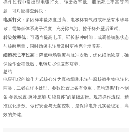
操作过程中常出现电弧打火、转染效率低、细胞死亡率高等问
题，可对应排查解决：
电弧打火
：多因样本盐浓度过高、电极杯有气泡或杯壁有水珠导
致，需降低体系离子强度、充分除气泡、擦干杯外壁后重试。
转染效率低
：可适当提高电压、延长脉冲时间，或调整细胞状态
与核酸用量，同时确保电转后及时更换完全培养基。
细胞死亡率过高
：降低电场强度与脉冲次数，优化细胞浓度，确
保操作全程低温，电转后尽快复苏培养。
总结
电穿孔仪
的操作方式核心分为真核细胞电转与原核微生物电转化
两类，二者在样本处理、参数设置上各有侧重，但均遵循“样本制
备-参数设置-脉冲施加-后续复苏”的基础逻辑。规范操作流程、精
准优化参数、做好安全与无菌控制，是保障电穿孔实验稳定、高
效的关键。