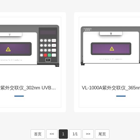
VL-1000B紫外交联仪_302nm UVB单波长-威尼德生物
首页
<<
1
1/1
>>
尾页