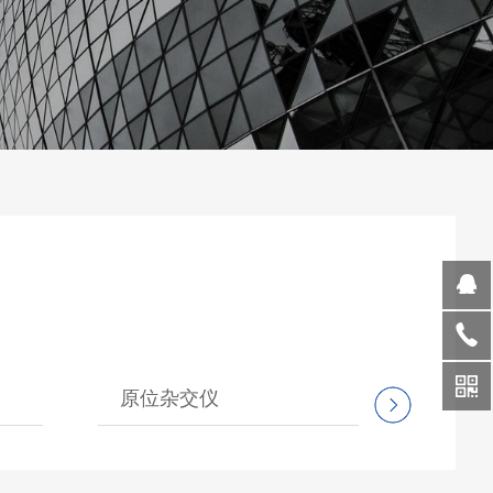
原位杂交仪
电穿