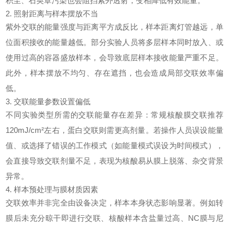
积尘、石英罩污染也会阻挡紫外透射，变相降低有效能量。
2. 照射距离与样本摆放不当
紫外交联的能量强度与距离平方成反比，样本距离灯管越远，单
位面积接收的能量越低。部分实验人员将多层样本同时放入、或
使用过高的容器盛放样本，会导致底层样本接收能量严重不足。
此外，样本摆放不均匀、存在遮挡，也会造成局部交联效率偏
低。
3. 交联能量参数设置偏低
不同实验类型所需的交联能量存在差异：常规核酸膜交联推荐
120mJ/cm²左右，蛋白交联则需更高剂量。若操作人员误设能量
值、或选择了错误的工作模式（如能量模式误设为时间模式），
会直接导致交联剂量不足，表现为核酸易从膜上脱落、杂交背景
异常。
4. 样本预处理与膜材质因素
交联效率并非完全由设备决定，样本本身状态影响显著。例如转
膜后未充分晾干即进行交联、核酸样本含盐量过高、NC膜与尼