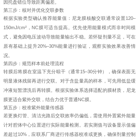
因托盘错位导致距离偏差。
第三步：核对并优化交联参数
根据实验类型确认推荐能量值：尼龙膜核酸交联通常设置120–
150mJ/cm²，NC膜可适当提高。优先使用能量模式而非时间模
式，避免因电压波动导致能量输出不稳。若怀疑剂量不足，可在
原有基础上提升20%–30%能量进行验证，观察实验效果改善情
况。
第四步：规范样本前处理流程
转膜后将膜在室温下充分晾干（通常15–30分钟），确保表面无
明显液体残留再进行交联。对于含盐量高的样本，可先用低盐缓
冲液短暂漂洗后再转膜。根据实验体系选择适配的膜材质，尼龙
膜更适合紫外交联，结合力优于普通NC膜。
第五步：校准紫外能量传感器
若更换灯管、清洁光路后交联效率仍偏低，需使用外置紫外能量
计对腔体中心位置进行实际能量检测。若实测值与设备显示值偏
差超过10%，应联系厂商进行传感器校准或更换，确保剂量控制