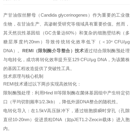
产甘油假丝酵母（
Candida glycerinogenes
）作为重要的工业微
生物，在甘油生产、高渗耐受研究等领域具有重要价值。然而，
其天然抗性基因组（GC含量达60%）和复杂的细胞壁结构（多
糖层厚度约20nm）导致传统转化效率低下（＜10⁴ CFU/μg
DNA）。
REMI（限制酶介导整合）技术
通过结合限制酶预处理
与电转化，成功将转化效率提升至129 CFU/μg DNA，为该菌株
的基因工程改造提供了突破性工具。
技术原理与核心机制
REMI技术通过以下两步实现高效转化：
限制酶预处理：利用Hind III等限制酶在菌体基因组中产生特定切
口（平均切割频率1/2.3kb），降低外源DNA整合的随机性。
电转化导入：在1.5kV高压脉冲下，通过细胞膜瞬时穿孔（孔隙
直径10-20nm）促进质粒DNA（如pJET1.2-Zeocin载体）进入胞
内。