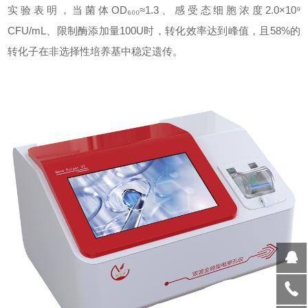
实验表明，当菌体OD₆₀₀≈1.3、感受态细胞浓度2.0×10⁹
CFU/mL、限制酶添加量100U时，转化效率达到峰值，且58%的
转化子在非选择性培养基中稳定遗传。