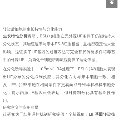
转染后细胞的生长特性与分化能力
生长特性分析
表明，ESL(+)细胞在无外源LIF条件下仍能维持未
分化状态，其增殖速率与亲本ES-5细胞相当，且核型稳定性未受
影响。这证实了LIF基因的过度表达可完全替代传统条件培养基
中的外源LIF，为简化干细胞培养流程提供了理论依据。
-6
在分化诱导实验中，10
mol/L RA处理下，ESL(+)A2细胞未表现
出LIF介导的分化抑制效应，其分化方向与亲本细胞一致。相
反，ESL(-)B5细胞在相同条件下更易向成纤维样和梭样细胞分
化，提示内源LIF基因虽低表达，但对抑制分化具有基础性作
用。
研究意义与应用前景
该研究为干细胞调控机制研究提供了全新视角：
LIF基因转染技