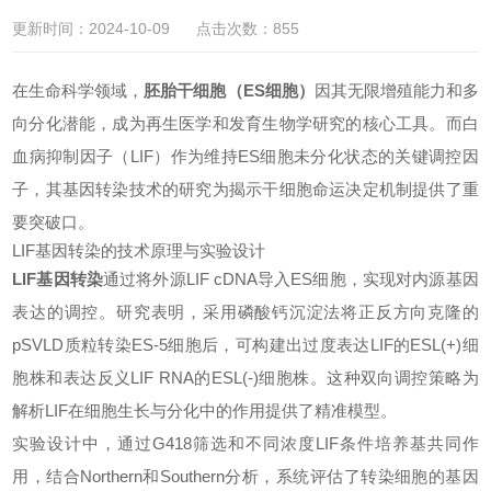
更新时间：2024-10-09 点击次数：855
在生命科学领域，
胚胎干细胞（ES细胞）
因其无限增殖能力和多
向分化潜能，成为再生医学和发育生物学研究的核心工具。而白
血病抑制因子（LIF）作为维持ES细胞未分化状态的关键调控因
子，其基因转染技术的研究为揭示干细胞命运决定机制提供了重
要突破口。
LIF基因转染的技术原理与实验设计
LIF
基因转染
通过将外源LIF cDNA导入ES细胞，实现对内源基因
表达的调控。研究表明，采用磷酸钙沉淀法将正反方向克隆的
pSVLD质粒转染ES-5细胞后，可构建出过度表达LIF的ESL(+)细
胞株和表达反义LIF RNA的ESL(-)细胞株。这种双向调控策略为
解析LIF在细胞生长与分化中的作用提供了精准模型。
实验设计中，通过G418筛选和不同浓度LIF条件培养基共同作
用，结合Northern和Southern分析，系统评估了转染细胞的基因